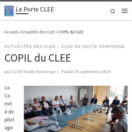
Le Porte CLEE
Passer au contenu
Search
Me
Accueil
»
Actualités des CLEE
»
COPIL du CLEE
ACTUALITÉS DES CLEE
CLEE DE HAUTE-SAINTONGE
COPIL du CLEE
par
CLEE Haute-Saintonge
|
Publié
23 septembre 2019
Le
Co
mit
é de
pilot
age