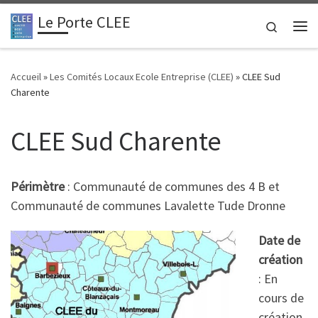
Le Porte CLEE
Passer au contenu
Search
Me
Accueil
»
Les Comités Locaux Ecole Entreprise (CLEE)
»
CLEE Sud
Charente
CLEE Sud Charente
Périmètre
: Communauté de communes des 4 B et
Communauté de communes Lavalette Tude Dronne
Date de
création
: En
cours de
création