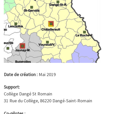
Date de création :
Mai 2019
Support:
Collège Dangé St Romain
31 Rue du Collège, 86220 Dangé-Saint-Romain
Co-pilotes :