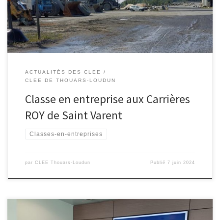
Noubleau » puis celui de « la Gouraudière », ils ont réalisé […]
ACTUALITÉS DES CLEE
CLEE DE THOUARS-LOUDUN
Classe en entreprise aux Carrières
ROY de Saint Varent
Classes-en-entreprises
par
CLEE Thouars-Loudun
Publié
7 juin 2024