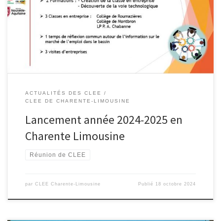
Nous y avons discuté des différentes actions de l’année, merci à
tous les participants pour ces échanges fructueux. Deux grandes
actions cette année : D’autres temps forts ponctueront l’année,
avec […]
ACTUALITÉS DES CLEE
CLEE DE CHARENTE-LIMOUSINE
Lancement année 2024-2025 en
Charente Limousine
Réunion de CLEE
par
CLEE Charente-Limousine
Publié
18 octobre 2024