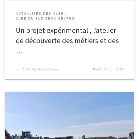
ACTUALITÉS DES CLEE
CLEE DU SUD DEUX-SÈVRES
Un projet expérimental , l’atelier
de découverte des métiers et des
…
par
CLEE Sud Deux-Sèvres
Publié
18 juin 2024
Pour la troisième année consécutive, les Carrières ROY recevaient
23 élèves de 4émeB du collège François Villon de Saint Varent
pour l’opération « Classe en entreprise ». Pendant 2 jours les
élèves ont eu la chance de visiter le site principal de « La