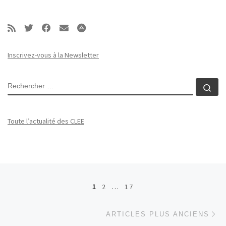
Inscrivez-vous à la Newsletter
RECHERCHER
Rec
Toute l’actualité des CLEE
Navigation dans les articles
1
2
…
17
Ar
ARTICLES PLUS ANCIENS