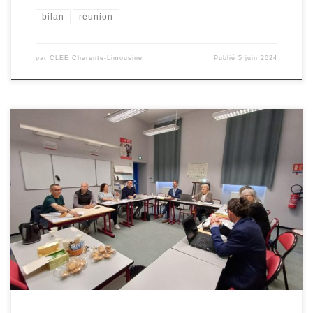
bilan
réunion
par
CLEE Charente-Limousine
Publié
5 juin 2024
Le Greta de Bressuire recevait ce 31 mai la réunion du CLEE du
Bocage dans ses locaux. Après une présentation de l’antenne et
de l’activité du Greta par Nathalie BARON et Samuel RAT, M Adrien
OUSTELAND, copilote du CLEE a fait un bilan des actions menées
en 2023-2024 et présenté […]