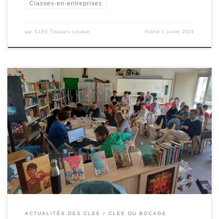
Classes-en-entreprises
par
CLEE Thouars-Loudun
Publié
1 juillet 2024
Restitution de l’opération « Classe en entreprise » des élèves de
4émeB du collège Jacques Prévert de Moncoutant chez CLISSON
Métal.Pendant 2 jours les élèves ont été en immersion dans
l’entreprise CLISSON Métal de Moncoutant, entreprise familiale
créée en 1968 par Michel CLISSON.L’entreprise est spécialisée
dans le négoce de produits métallurgiques, la […]
ACTUALITÉS DES CLEE
CLEE DU BOCAGE