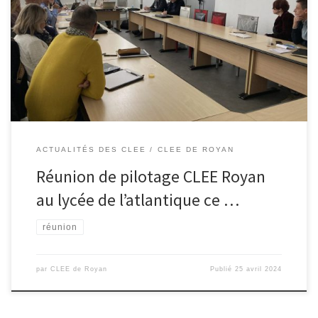
L’occasion pour les copilotes (Mmes Y Miara et N Marcheguay) de
faire un bilan de l’année qui s’avère très positif (visites , forum ,
préparation Kohlant’art , …) Mais aussi un brain storming sur les
actions 2024/2025 dont certaines déjà bien engagées… Une
équipe très dynamique qui , une fois […]
ACTUALITÉS DES CLEE
CLEE DE ROYAN
Réunion de pilotage CLEE Royan
au lycée de l’atlantique ce …
réunion
par
CLEE de Royan
Publié
25 avril 2024