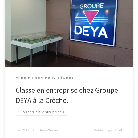
20 collégiens du Collège Denfert-Rochereau Saint Maixent ont eu
la chance de participer à l’opération « Classe en entreprise » les 6
et 7 juin 2024 au sein du groupe DEYA de la Crèche. Après un
accueil par le service RH, une présentation du groupe DEYA suivi
d’une Information sur la sécurité […]
CLEE DU SUD DEUX-SÈVRES
Classe en entreprise chez Groupe
DEYA à la Crèche.
Classes-en-entreprises
par
CLEE Sud Deux-Sèvres
Publié
7 juin 2024