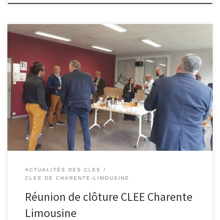
Mardi 28 mai s’est tenue la réunion de clôture du CLEE Charente
Limousine au lycée des Métiers Pierre-André Chabanne à
Chasseneuil sur Bonnieure. L’année a été riche et les réflexions
menées depuis octobre, notamment lors des réunions du groupe
de travail, ont donné lieu à des débats enflammés. L’objet de […]
ACTUALITÉS DES CLEE
CLEE DE CHARENTE-LIMOUSINE
Réunion de clôture CLEE Charente
Limousine