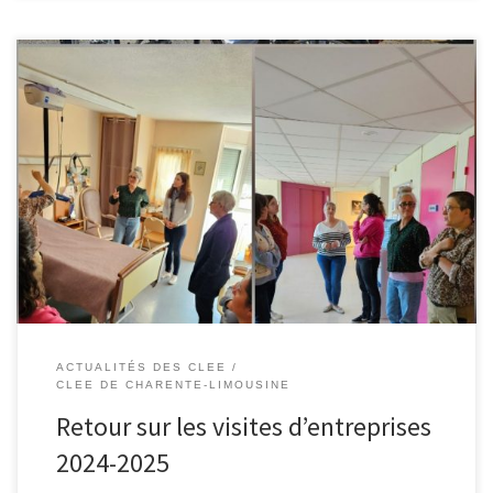
Trois visites ont été organisées cette année par le CLEE Charente
Limousine, durant lesquelles professeurs de collèges (et
notamment les Référents Découverte des Métiers, toujours très
impliqués), mais aussi Ingénieur pour l’école, personnels GRETA et
Lycée pro, ont pu découvrir de nouvelles entreprises, discuter
métiers, parcours, enjeux de recrutement. L’occasion […]
ACTUALITÉS DES CLEE
CLEE DE CHARENTE-LIMOUSINE
Retour sur les visites d’entreprises
2024-2025