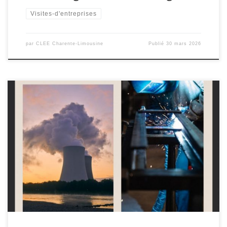
Visites-d'entreprises
par
CLEE Charente-Limousine
Publié
30 mars 2026
Le 18 mars 2026, dans le cadre des actions du Comité Local École-
Entreprise (CLEE) Chauvigny–Montmorillon, enseignants et
personnels ont participé à une visite de l’entreprise M.E.S,
implantée à Lhommaizé . Organisée sous l’impulsion de Mme
Catherine Alberti, proviseure du Lycée Raoul Mortier de
Montmorillon et pilote du CLEE, cette immersion […]