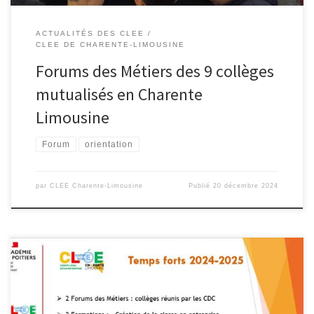
ACTUALITÉS DES CLEE
CLEE DE CHARENTE-LIMOUSINE
Forums des Métiers des 9 collèges
mutualisés en Charente
Limousine
Forum
orientation
par
CLEE Charente-Limousine
Publié
20 décembre 2024
La réunion de lancement du CLEE Charente Limousine s’est tenue
mardi 10 octobre au lycée polyvalent Emile Roux de Confolens.