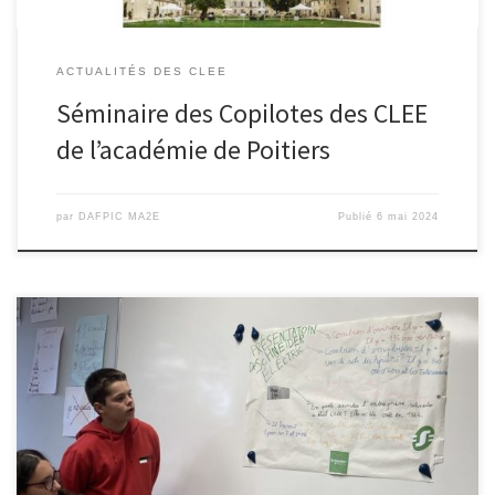
ACTUALITÉS DES CLEE
Séminaire des Copilotes des CLEE
de l’académie de Poitiers
par
DAFPIC MA2E
Publié
6 mai 2024
C’est au collège Romain Rolland que la responsable RH du site
Schneider des Agriers (Angoulême) et moi même (IPE) ont été
reçus par les élèves de 4éme SEGPA ayant participé à une classe
en entreprise en immersion sur 2 jours dans une usine 4.0. Des
élèves , à leur tour […]