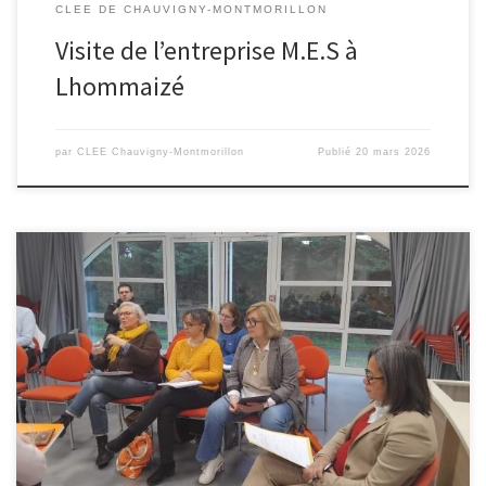
CLEE DE CHAUVIGNY-MONTMORILLON
Visite de l’entreprise M.E.S à
Lhommaizé
par
CLEE Chauvigny-Montmorillon
Publié
20 mars 2026
Le Comité Local École-Entreprise (CLEE) s’est réuni le 5 février au
Lycée Raoul Mortier en présence de 18 participants, dont plusieurs
nouvelles entreprises partenaires. Mme Alberti, Proviseure du
Lycée Raoul Mortier et Pilote du CLEE, a ouvert la séance par un
rappel du fonctionnement du comité et a salué l’engagement […]