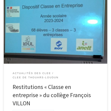
Ce n’est pas 1, pas 2 mais 3 restitutions « Classe en entreprise » qui
ont été faites le jeudi 27 juin dans les locaux du collège François
Villon de Saint Varent.Les 68 élèves de 3ème recevaient les trois
entreprises qui avaient accepté de participer à l’opération, à
savoir Les Carrières ROY, […]
ACTUALITÉS DES CLEE
CLEE DE THOUARS-LOUDUN
Restitutions « Classe en
entreprise » du collège François
VILLON