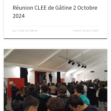
Réunion CLEE de Gâtine 2 Octobre
2024
par
CLEE de Gâtine
Publié
18 avril 2025
Le CLEE Charente Limousine est parti du constat suivant : l’an
dernier encore chaque collège du bassin, ou presque, a organisé
son Forum des Métiers, invitant à chaque fois les entreprises
locales, et provoquant de fait une surcharge de sollicitations en
direction des entreprises engagées dans la relation Ecole-
Entreprise. Il […]