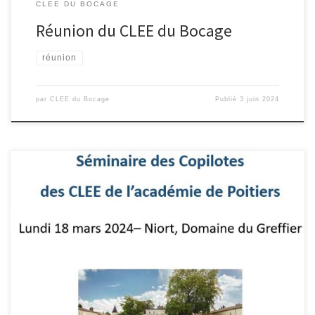
CLEE DU BOCAGE
Réunion du CLEE du Bocage
réunion
par
CLEE du Bocage
Publié
3 juin 2024
La deuxième édition du séminaire des copilotes de CLEE de
l’Académie de Poitiers a eu lieu le lundi 18 mars au domaine des
Griffiers à Granzay-Gript. Cette journée fut l’occasion de mettre à
la lumière et de reconnaître le travail de tous les copilotes dont
l’objectif premier est de rapprocher […]