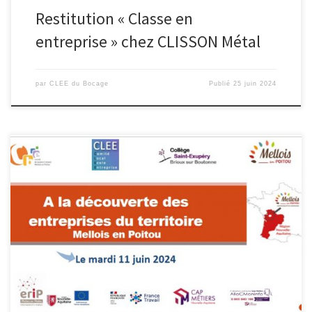
Restitution « Classe en
entreprise » chez CLISSON Métal
par
CLEE du Bocage
Publié
25 juin 2024
Une classe de 4e du collège Antoine de Saint Exupéry de Brioux
sur Boutonne a pu découvrir les entreprises du territoire Mellois en
Poitou de manière ludique et dynamique. Le projet est né au sein
du CLEE Sud Deux-Sèvres piloté par Adonis Zouein, Proviseur du
Lycée Jean-François Cail de Chef-Boutonne […]