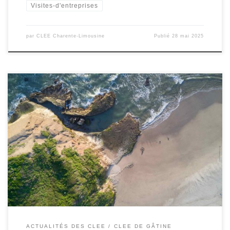
Visites-d'entreprises
par
CLEE Charente-Limousine
Publié
28 mai 2025
Réunion du CLEE Gâtine – Mercredi 2 Octobre 2024 au lycée des
Grippeaux de Parthenay Cette rencontre a permis d’aborder
plusieurs points importants en lien avec le rapprochement entre
l’école et le monde professionnel. Parmi les sujets traités
:Nomination des copilotes : Un copilote représentant l’Éducation
nationale et un copilote […]
ACTUALITÉS DES CLEE
CLEE DE GÂTINE