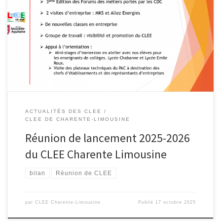
La réunion de lancement du CLEE a été l’occasion de présenter
notre nouveau Co-pilote : David Mamès remplace Christian Vallat
pour faire perdurer la dynamique du CLEE, en collaboration avec
Matthieu Gamess et Cyril Billy. L’année 2025-2026 s’annonce de
nouveau pleine de projets, avec les grands classiques que sont les
[…]
ACTUALITÉS DES CLEE
CLEE DE CHARENTE-LIMOUSINE
Réunion de lancement 2025-2026
du CLEE Charente Limousine
bilan
Réunion de CLEE
par
CLEE Charente-Limousine
Publié
17 octobre 2025