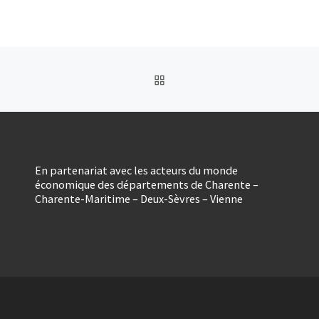
formation « transport-
logistique », de […]
RETOUR À LA LISTE DES
En partenariat avec les acteurs du monde
économique des départements de Charente –
Charente-Maritime – Deux-Sèvres – Vienne