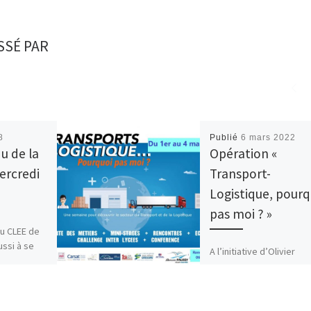
SSÉ PAR
8
Publié
6 mars 2022
u de la
Opération «
ercredi
Transport-
Logistique, pourq
pas moi ? »
du CLEE de
ussi à se
A l’initiative d’Olivier
ctions en
Poussard (IEN-ET), de
riodes en
l’ensemble des
établissements (public, 
sous contrat) de la filiè