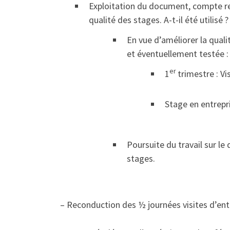
Exploitation du document, compte ren
qualité des stages. A-t-il été utilisé
En vue d’améliorer la quali
et éventuellement testée :
er
1
trimestre : Vi
Stage en entrepri
Poursuite du travail sur l
stages.
– Reconduction des ½ journées visites d’entr