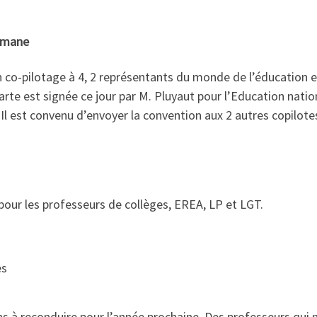
Romane
co-pilotage à 4, 2 représentants du monde de l’éducation e
e est signée ce jour par M. Pluyaut pour l’Education natio
 Il est convenu d’envoyer la convention aux 2 autres copilote
 pour les professeurs de collèges, EREA, LP et LGT.
es
ns à reconduire pour l’année prochaine. Des professeurs qui 