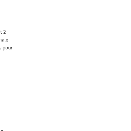
t 2
nale
s pour
ne