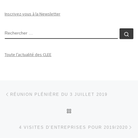
Inscrivez-vous à la Newsletter
RECHERCHER
Rec
Toute l’actualité des CLEE
Parcourir les articles
Article précédent
RÉUNION PLÉNIÈRE DU 3 JUILLET 2019
RETOUR À LA LISTE DES
Ar
4 VISITES D’ENTREPRISES POUR 2019/2020