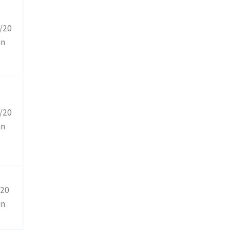
/20
in
/20
in
/20
in