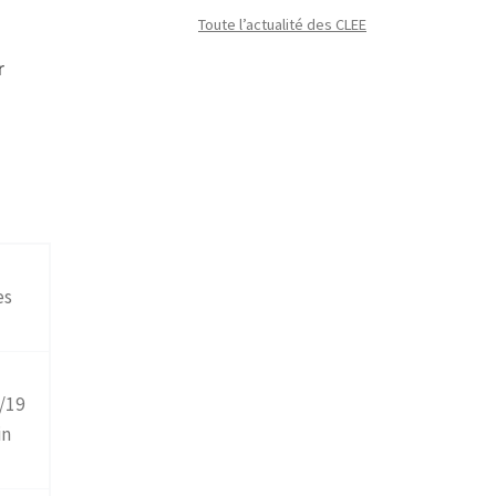
Toute l’actualité des CLEE
r
n
es
/19
in