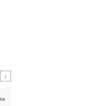
Publié
23 septembre 2022
ise
Réunion du CLEE de
Gâtine