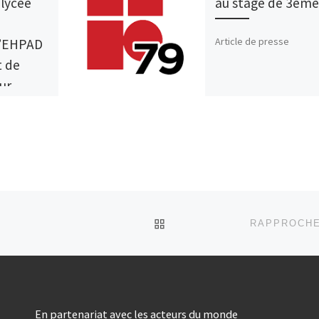
lycée
au stage de 3ème
Article de presse
l’EHPAD
t de
ur
RETOUR À LA LISTE DES
En partenariat avec les acteurs du monde