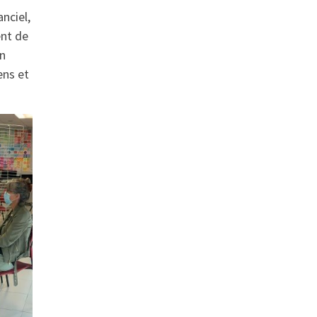
nciel,
ent de
en
ens et