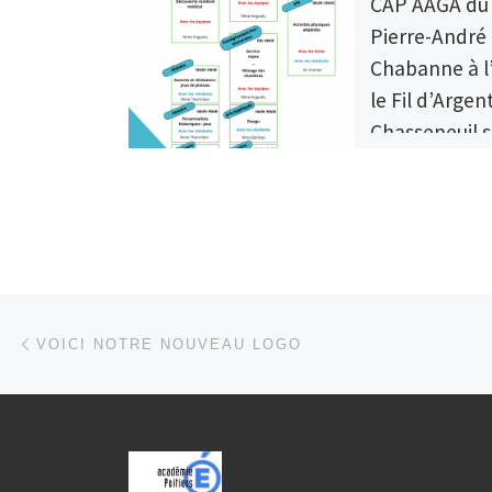
CAP AAGA du 
Pierre-André
Chabanne à 
le Fil d’Argen
Chasseneuil s
Bonnieure
Parcourir les articles
Article précédent
VOICI NOTRE NOUVEAU LOGO