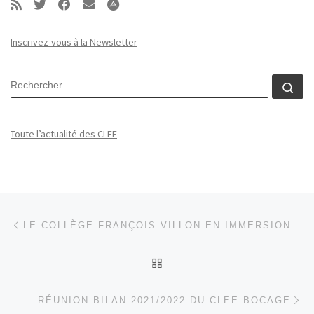
Inscrivez-vous à la Newsletter
RECHERCHER
Rec
Toute l’actualité des CLEE
Parcourir les articles
Article précédent
LE COLLÈGE FRANÇOIS VILLON EN IMMERSION AUX CARRIÈRES ROY
RETOUR À LA LISTE DES
Ar
RÉUNION BILAN 2021/2022 DU CLEE BOCAGE