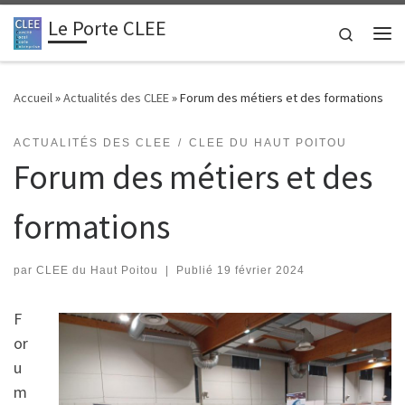
Le Porte CLEE
Passer au contenu
Search
Me
Accueil
»
Actualités des CLEE
»
Forum des métiers et des formations
ACTUALITÉS DES CLEE
CLEE DU HAUT POITOU
Forum des métiers et des
formations
par
CLEE du Haut Poitou
|
Publié
19 février 2024
F
or
u
m