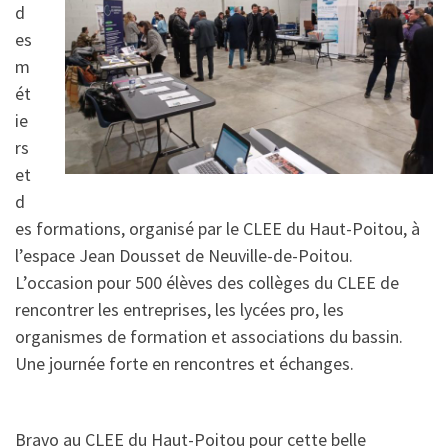
d
es
m
ét
ie
rs
et
d
es formations, organisé par le CLEE du Haut-Poitou, à
l’espace Jean Dousset de Neuville-de-Poitou.
L’occasion pour 500 élèves des collèges du CLEE de
rencontrer les entreprises, les lycées pro, les
organismes de formation et associations du bassin.
Une journée forte en rencontres et échanges.
Bravo au CLEE du Haut-Poitou pour cette belle