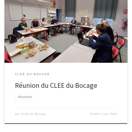
Le Greta de Bressuire recevait ce 31 mai la réunion du CLEE du
Bocage dans ses locaux. Après une présentation de l’antenne et
de l’activité du Greta par Nathalie BARON et Samuel RAT, M Adrien
OUSTELAND, copilote du CLEE a fait un bilan des actions menées
en 2023-2024 et présenté […]
CLEE DU BOCAGE
Réunion du CLEE du Bocage
réunion
par
CLEE du Bocage
Publié
3 juin 2024