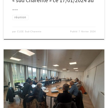
« sud Charente » ce 17/01/2024 au
…
réunion
par
CLEE Sud-Charente
Publié
7 février 2024
C’est Lycée des métiers Marc GODRIE de Loudun que s’est
déroulée la réunion du CLEE Thouars-Loudun le 12 janvier 2024.
Cette réunion fut l’occasion pour les nouveaux co-pilotes du CLEE
Thouars-Loudun, Vincent Barbarroux et Brigitte Jung-Fischer, de
relancer la dynamique du CLEE et de faire connaissance avec les
acteurs du […]