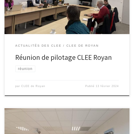
2024 (+ de 600 élèves attendus…) mais aussi des principales
activités prévues dans le cadre du […]
ACTUALITÉS DES CLEE
CLEE DE ROYAN
Réunion de pilotage CLEE Royan
réunion
par
CLEE de Royan
Publié
13 février 2024