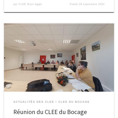
par
CLEE Niort-Agglo
Publié
29 septembre 2023
Le vendredi 22 septembre 2023, la communauté d’agglomération
du Bocage Bressuirais accueillait la réunion du Comité Local Ecoles
Entreprise du Bocage. A l’ordre du jour de cette réunion : Un
programme riche en actions et évènements au service de la
réussite des élèves. Bravo !
ACTUALITÉS DES CLEE
CLEE DU BOCAGE
Réunion du CLEE du Bocage