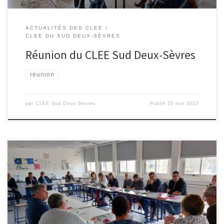
ACTUALITÉS DES CLEE
CLEE DU SUD DEUX-SÈVRES
Réunion du CLEE Sud Deux-Sèvres
réunion
par
CLEE Sud Deux-Sèvres
Publié
25 mai 2023
Le mercredi 5 octobre, s’est réuni au collège de Roumazière les
acteurs acteurs économiques , les partenaires institutionnels et les
chefs d’établissements des collèges et lycées de notre bassin de
vie. Compte-rendu à venir