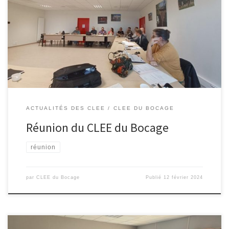
Le vendredi 22 septembre 2023 se tenait la réunion plénière du
CLEE du Bocage dans les locaux de la communauté
d’Agglomération du Bocage Bressuirais. L’ordre du jour était le
suivant : Prochaine réunion le 16 février 2024
ACTUALITÉS DES CLEE
CLEE DU BOCAGE
Réunion du CLEE du Bocage
réunion
par
CLEE du Bocage
Publié
12 février 2024