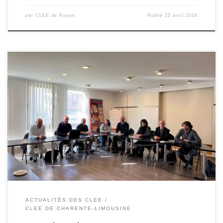
par
CLEE de Royan
Publié
25 avril 2024
Cette semaine s’est tenue la quatrième et dernière réunion du
Groupe de Travail 2023-2024 dans le cadre du CLEE Charente
Limousine. Les travaux de l’année portent sur la structuration du
Parcours Avenir, dans le but de faciliter sa construction par les chefs
d’établissement, et de favoriser la participation des entreprises
[…]
ACTUALITÉS DES CLEE
CLEE DE CHARENTE-LIMOUSINE