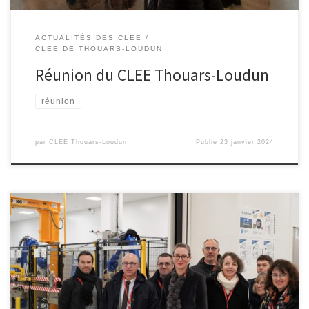
ACTUALITÉS DES CLEE
CLEE DE THOUARS-LOUDUN
Réunion du CLEE Thouars-Loudun
réunion
par
CLEE Thouars-Loudun
Publié
23 janvier 2024
Le dernier Conseil académique École-Entreprise présidé par la
rectrice d’académie, Bénédicte Robert, a eu lieu le 29 novembre
dernier lors de la semaine école-entreprise. Cette instance,
chargée d’animer une réflexion prospective sur l’articulation entre
le système éducatif et les besoins du monde économique s’est