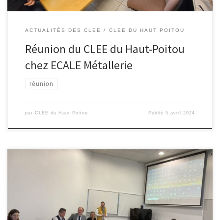
ACTUALITÉS DES CLEE
CLEE DU HAUT POITOU
Réunion du CLEE du Haut-Poitou
chez ECALE Métallerie
réunion
par
CLEE du Haut Poitou
Publié
5 avril 2024
C’est au lycée de l’atlantique et sous le pilotage de Mmes Miara et
Marchegay que nous nous sommes réunis afin de parler plus
particulièrement du forum des métiers qui aura lieu le 15 février