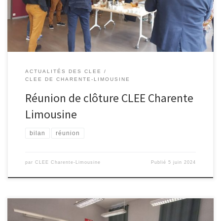
de travail, ont donné lieu à des débats enflammés. L’objet de […]
ACTUALITÉS DES CLEE
CLEE DE CHARENTE-LIMOUSINE
Réunion de clôture CLEE Charente
Limousine
bilan
réunion
par
CLEE Charente-Limousine
Publié
5 juin 2024