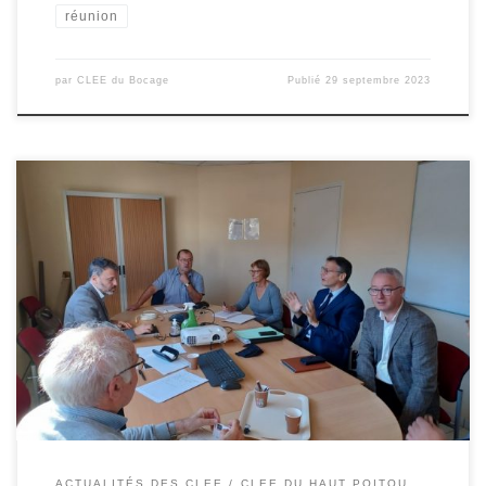
réunion
par
CLEE du Bocage
Publié
29 septembre 2023
Le COPIL du CLEE du Haut-Poitou s’est tenu le 6 juin chez STIVENT
Industrie.Merci à Philippe Bécel pour son accueil et pour les
échanges riches et constructifs. Ci dessous le compte-rendu du
COPIL
ACTUALITÉS DES CLEE
CLEE DU HAUT POITOU