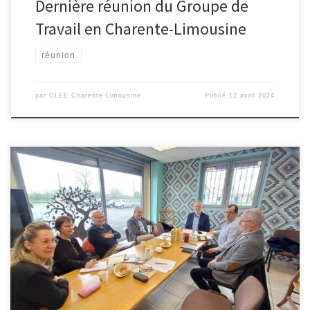
Dernière réunion du Groupe de
Travail en Charente-Limousine
réunion
par
CLEE Charente-Limousine
Publié
12 avril 2024
C’est dans l’entreprise ECALE Métallerie que s’est déroulé la
réunion du CLEE du Haut-Poitou. Après un accueil de Mme Karine
ECALE, gérante de l’entreprise, les membres du CLEE ont pu visiter
cette ferronnerie d’art ou le terme « pièce unique » prend tout
son sens. Le leitmotiv est « La passion du fer et […]