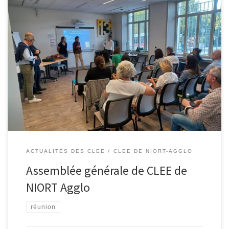
C’est à l’invitation des co-pilotes du CLEE Niort Agglo, Emmanuelle
BERI, Amélie LEROUX, Philippe TERRASSIN, Christophe HUMBERT
et Jérôme SENTIS, que les membres du CLEE Niort Agglo se sont
réunis le mardi 26 septembre 2023 à Niort TECH pour leur
assemblée générale. A l’ordre du jour : La réunion a été […]
ACTUALITÉS DES CLEE
CLEE DE NIORT-AGGLO
Assemblée générale de CLEE de
NIORT Agglo
réunion