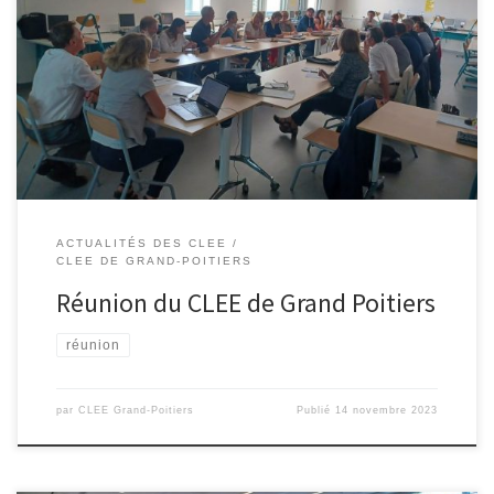
C’est au Collège François Rabelais de Poitiers que Mme Laëtitia
ROUSSAT, nouvelle co-pilote du CLEE a reçu les particpants de la
plénière du CLEE de Grand Poitiers. A l’ordre du jour :◼ Ouverture
par les co-pilotes et invitation du Dasen de la Vienne◼
Présentation de la R2E Relation Ecole Entreprise […]
ACTUALITÉS DES CLEE
CLEE DE GRAND-POITIERS
Réunion du CLEE de Grand Poitiers
réunion
par
CLEE Grand-Poitiers
Publié
14 novembre 2023