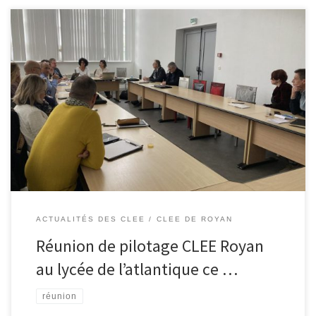
L’occasion pour les copilotes (Mmes Y Miara et N Marcheguay) de
faire un bilan de l’année qui s’avère très positif (visites , forum ,
préparation Kohlant’art , …) Mais aussi un brain storming sur les
actions 2024/2025 dont certaines déjà bien engagées… Une
équipe très dynamique qui , une fois […]
ACTUALITÉS DES CLEE
CLEE DE ROYAN
Réunion de pilotage CLEE Royan
au lycée de l’atlantique ce …
réunion