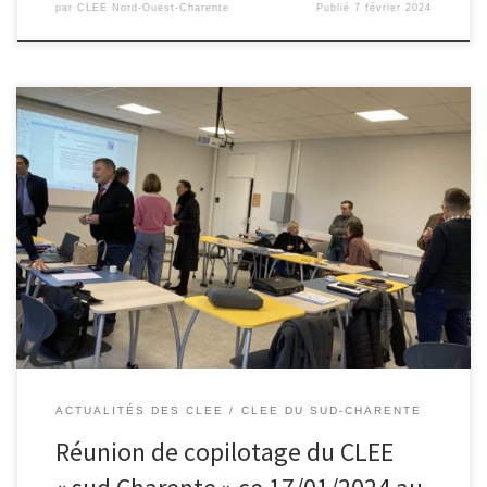
par
CLEE Nord-Ouest-Charente
Publié
7 février 2024
Une réunion de relance pour ce CLEE ayant 2 nouveaux copilotes
et déjà un fort taux de participation que ce soit pour le monde de
l’éducation ou le monde de l’économie. 2 visites sont déjà en
cours de planification plutôt orientés pour les collégiens locaux.
Plein de bonnes idées pour […]
ACTUALITÉS DES CLEE
CLEE DU SUD-CHARENTE
Réunion de copilotage du CLEE