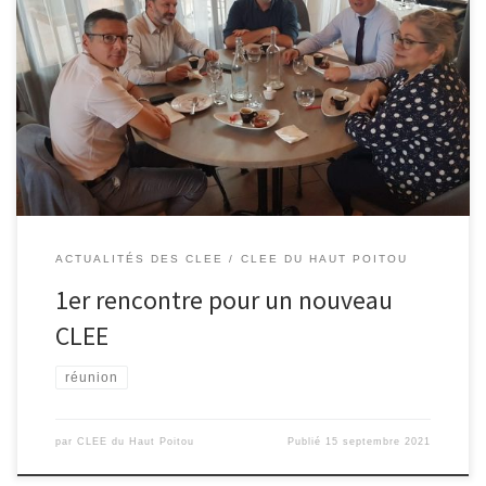
1er rencontre très constructive entre les chefs d’établissements
scolaires et la présidente du club d’entreprises « VIVRE ET
ENTREPRENDRE EN HAUT POITOU ». Un dynamisme économique et
un réseau d’entreprises actif qui présage d’un bel avenir au CLEE
du Haut Poitou.
ACTUALITÉS DES CLEE
CLEE DU HAUT POITOU
1er rencontre pour un nouveau
CLEE
réunion
par
CLEE du Haut Poitou
Publié
15 septembre 2021