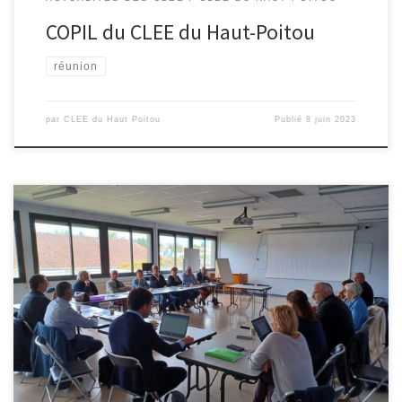
COPIL du CLEE du Haut-Poitou
réunion
par
CLEE du Haut Poitou
Publié
8 juin 2023
C’est au lycée Jean-François CAIL de Chef-Boutonne que M Adonis
ZOUEIN et M Eric POUPELIN ont accueilli les membres du CLEE Sud
Deux-Sèvres pour échanger sur la situation économique du
territoire et des besoins en compétences. Cette réunion a aussi
été l’occasion de faire un bilan des actions de l’année […]