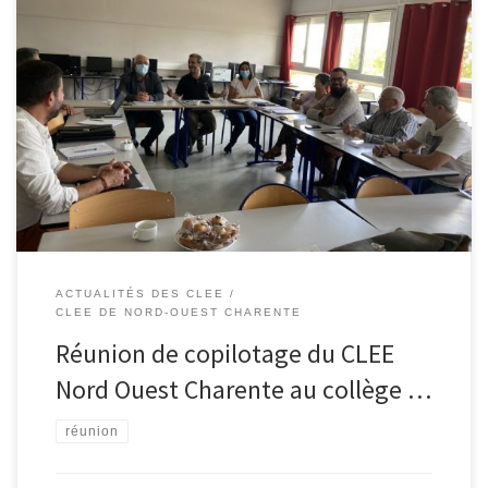
Un copil de CLEE très actif et animé par Mrs Lachaise , Bridier et
Mme Belair permettant de faire un bilan des actions engagées
mais aussi de partager sur les sujets suivants afin de construire
l’année 2024 :
ACTUALITÉS DES CLEE
CLEE DE NORD-OUEST CHARENTE
Réunion de copilotage du CLEE
Nord Ouest Charente au collège …
réunion