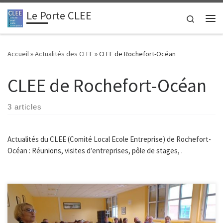
Le Porte CLEE
Passer au contenu
Search
Me
Accueil
»
Actualités des CLEE
»
CLEE de Rochefort-Océan
CLEE de Rochefort-Océan
3 articles
Actualités du CLEE (Comité Local Ecole Entreprise) de Rochefort-
Océan : Réunions, visites d’entreprises, pôle de stages, .
Le 7 décembre 2022 s’est tenue la première réunion du CLEE