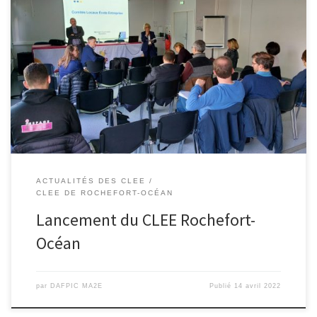
Petite assemblée pour cette première réunion de travail sur la
constitution du 22e CLEE de l’académie de Poitiers. Beaucoup
d’actions sont déjà menées par les établissements scolaires et les
partenaires. Quelques difficultés de communication lors de
l’organisation de la semaine de l’industrie de Rochefort, qui
doivent disparaître avec la création […]
ACTUALITÉS DES CLEE
CLEE DE ROCHEFORT-OCÉAN
Lancement du CLEE Rochefort-
Océan
par
DAFPIC MA2E
Publié
14 avril 2022