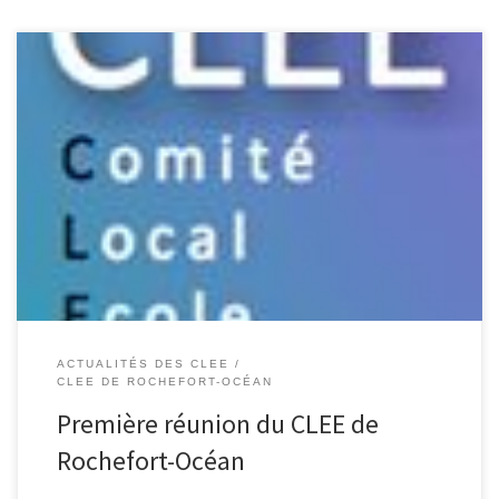
Nous avons le plaisir de vous inviter à la première réunion du CLEE
de Rochefort-Océan qui aura lieu : le mercredi 13 avril 2022 de 10
heures à 12 heures au lycée Gilles JAMAIN à Rochefort. Vous
trouverez ci-joint le courrier d’invitation qui expose brièvement
notre démarche.Nous vous remercions de […]
ACTUALITÉS DES CLEE
CLEE DE ROCHEFORT-OCÉAN
Première réunion du CLEE de
Rochefort-Océan