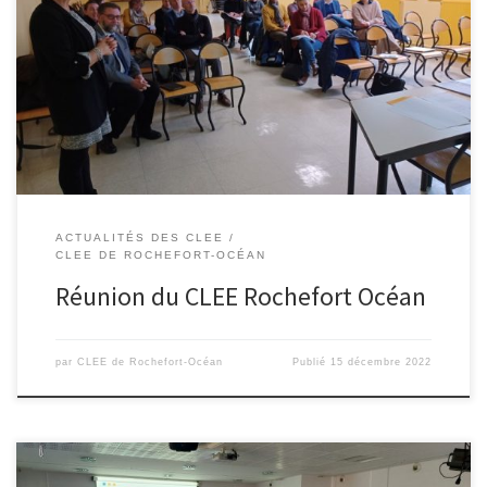
Rochefort Océan au Lycée Polyvalent Marcel DASSAULT de
Rochefort. La réunion a été menée par les 2 co-pilotes du CLEE,
Mme Sylvie MOTILLON, proviseure du Lycée Gilles Jamain et M
Frédéric JAJKIEWICZ, proviseur du Lycée Marcel Dassault. Pas
moins […]
ACTUALITÉS DES CLEE
CLEE DE ROCHEFORT-OCÉAN
Réunion du CLEE Rochefort Océan
par
CLEE de Rochefort-Océan
Publié
15 décembre 2022