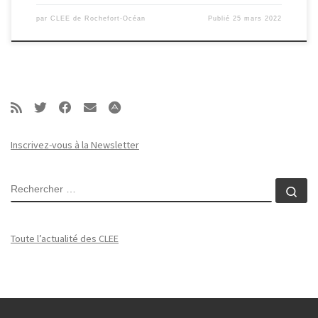
par
CLEE de Rochefort-Océan
Publié
25 mars 2022
Inscrivez-vous à la Newsletter
RECHERCHER
Rec
Toute l’actualité des CLEE