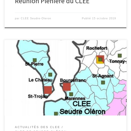
Réunion Plénière du CLEE
par
CLEE Seudre-Oleron
Publié
15 octobre 2019
Bilan de la réunion du comité de pilotage du CLEE au collège
Jean Hay Le mercredi 18 septembre 8h00- 9h45 sont
présents :Patricia Chollet Maffart, pour le CESO Yves Mirande,
principal du CLG Jean Hay, Marennes. Laurent Tourneur, principal
du CLG Le Pertuis d’Antioche, Saint-Pierre d’OléronGwendoline
Teyssier, principale d’ajointe du CLG […]
ACTUALITÉS DES CLEE