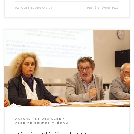
par
CLEE Seudre-Oleron
Publié
6 février 2020
Le 15 octobre tous les acteurs de l’éducation et du monde
économique étaient réunis pour la signature de la Charte du CLEE
de Seudre-Oléron. …. Une signature de la charte par les copilotes
:Gwendoline Teyssier, Laurent Tourneur et Guy Otal (Association
française pour le développement de l’enseignement technique),
copilotes de […]
ACTUALITÉS DES CLEE
CLEE DE SEUDRE-OLÉRON