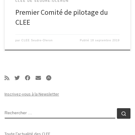
CLEE DE SEUDRE-OLÉRON
Premier Comité de pilotage du
CLEE
par
CLEE Seudre-Oleron
Publié
18 septembre 2019
Inscrivez-vous à la Newsletter
RECHERCHER
Rec
Toute l’actualité des CLEE