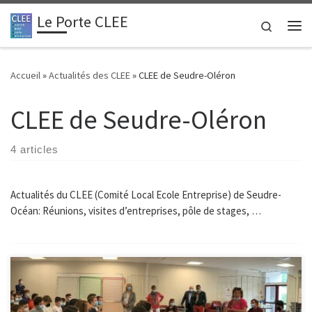
Le Porte CLEE
Passer au contenu
Search
Me
Accueil
»
Actualités des CLEE
»
CLEE de Seudre-Oléron
CLEE de Seudre-Oléron
4 articles
Actualités du CLEE (Comité Local Ecole Entreprise) de Seudre-
Océan: Réunions, visites d’entreprises, pôle de stages, …
Un « speed dating » avec des professionnels pour les collégiens