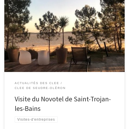
Dans le cadre des actions du CLEE, une quinzaine d’enseignants et
de chefs d’établissements ont eu la chance d’être reçu par le
directeur du Novotel de Saint-Trojan-le-Bains le 23 janvier, pour
découvrir l’évolution des métiers dans le domaine du tourisme.
Une très intéressante visite pour promouvoir cette filière auprès
des […]
ACTUALITÉS DES CLEE
CLEE DE SEUDRE-OLÉRON
Visite du Novotel de Saint-Trojan-
les-Bains
Visites-d'entreprises