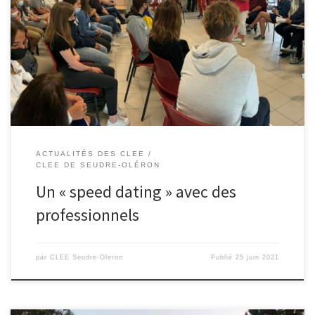
de La Tremblade Le COBEMO, labelisé Espace Régional
d’Orientation par la région Nouvelle Aquitaine, travaille depuis 5
ans avec les établissements scolaires du territoire pour la
découverte des métiers et l’aide aux choix professionnels des
jeunes. Malgré un contexte sanitaire contraignant, […]
ACTUALITÉS DES CLEE
CLEE DE SEUDRE-OLÉRON
Un « speed dating » avec des
professionnels
par
CLEE Seudre-Oleron
Publié
25 juin 2021