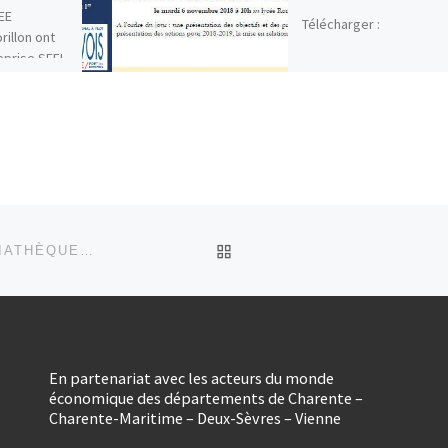
EE
Télécharger :
illon ont
reprise SFEL
entreprise
t […]
RETOUR À LA LISTE DES
COMPTE RENDU DU COPIL DU 22/05/2019 À LA MÉDIATHÈQUE DE SAUZÉ-VAUSSAIS
En partenariat avec les acteurs du monde
économique des départements de Charente –
Charente-Maritime – Deux-Sèvres – Vienne