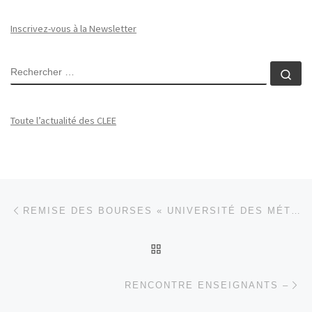
Inscrivez-vous à la Newsletter
RECHERCHER
Rec
Toute l’actualité des CLEE
Parcourir les articles
Article précédent
REMISE DES BOURSES « UNIVERSITÉ DES MÉTIERS DU NUCLÉAIRE » – LYCÉE RAOUL MORTIER
RETOUR À LA LISTE DES
Ar
RENCONTRE ENSEIGNANTS –