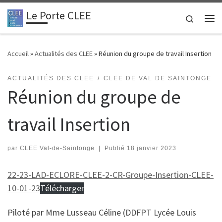
Le Porte CLEE
Passer au contenu
Search
Me
Accueil
»
Actualités des CLEE
»
Réunion du groupe de travail Insertion
ACTUALITÉS DES CLEE
CLEE DE VAL DE SAINTONGE
Réunion du groupe de
travail Insertion
par
CLEE Val-de-Saintonge
|
Publié
18 janvier 2023
22-23-LAD-ECLORE-CLEE-2-CR-Groupe-Insertion-CLEE-
10-01-23
Télécharger
Piloté par Mme Lusseau Céline (DDFPT Lycée Louis