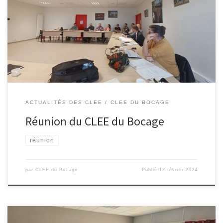
Le vendredi 22 septembre 2023 se tenait la réunion plénière du
CLEE du Bocage dans les locaux de la communauté
d’Agglomération du Bocage Bressuirais. L’ordre du jour était le
suivant : Prochaine réunion le 16 février 2024
ACTUALITÉS DES CLEE
CLEE DU BOCAGE
Réunion du CLEE du Bocage
réunion
par
CLEE du Bocage
Publié
12 février 2024