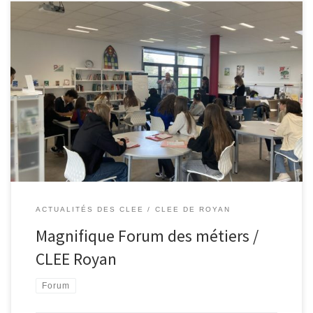
C’est sur le site du collège de Cozes (les vieilles vignes) que ce
forum a été parfaitement orchestré par Mmes Marcheguay et
Machala. Avec plus de 600 collégiens reçus sur 23 « secteurs
métiers » allant de l’armée à la santé en passant par le milieu
bancaire , sportif ou les métiers […]
ACTUALITÉS DES CLEE
CLEE DE ROYAN
Magnifique Forum des métiers /
CLEE Royan
Forum