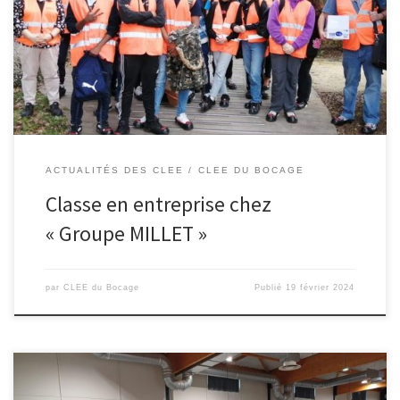
chance de faire classe en entreprise pendant deux jours chez
« Groupe MILLET » à Bressuire. Une immersion riche de sens qui a
permis à chacun de découvrir le fonctionnement d’une entreprise
et […]
ACTUALITÉS DES CLEE
CLEE DU BOCAGE
Classe en entreprise chez
« Groupe MILLET »
par
CLEE du Bocage
Publié
19 février 2024