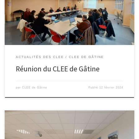
Isabelle CARCIA et Isabelle GROLLIER, copilotes du CLEE. A l’ordre
du jour : – Intervention de Mme DELION, référente du bureau des
entreprises du LP Les Grippeaux et de […]
ACTUALITÉS DES CLEE
CLEE DE GÂTINE
Réunion du CLEE de Gâtine
par
CLEE de Gâtine
Publié
12 février 2024