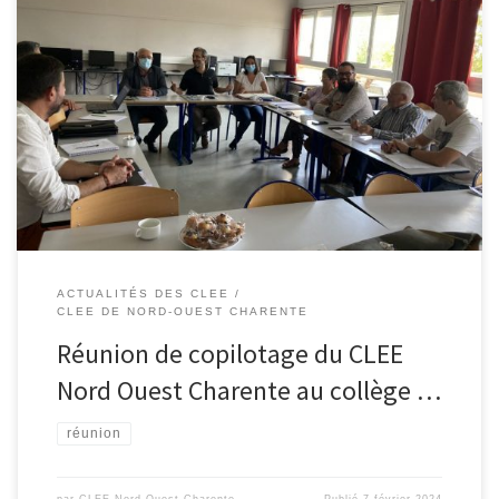
Un copil de CLEE très actif et animé par Mrs Lachaise , Bridier et
Mme Belair permettant de faire un bilan des actions engagées
mais aussi de partager sur les sujets suivants afin de construire
l’année 2024 :
ACTUALITÉS DES CLEE
CLEE DE NORD-OUEST CHARENTE
Réunion de copilotage du CLEE
Nord Ouest Charente au collège …
réunion