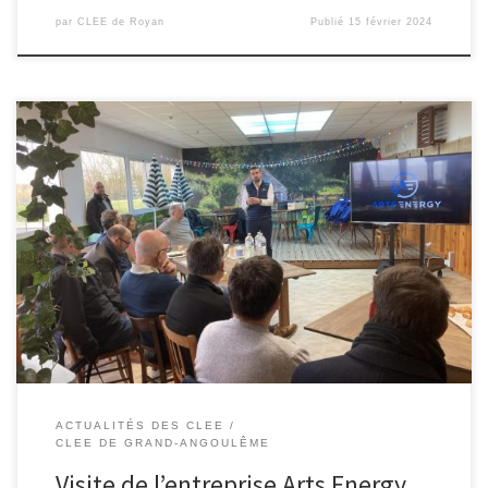
par
CLEE de Royan
Publié
15 février 2024
Organisée par le CLEE d’Angouléme , Une quinzaine de
professeurs a eu l’opportunité de visiter un des fleurons de
l’industrie de la batterie basé à Nersac (16). Ce fût l’occasion de
partager avec les managers de cette société sur les différents
« montages » possibles afin de rapprocher le monde de
l’éducation […]
ACTUALITÉS DES CLEE
CLEE DE GRAND-ANGOULÊME
Visite de l’entreprise Arts Energy