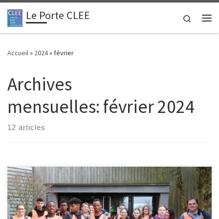
Le Porte CLEE
Passer au contenu
Search
Me
Accueil
»
2024
»
février
Archives
mensuelles:
février 2024
12 articles
Quelle belle expérience pour 22 troisièmes prépa-métiers du
Lycée Professionnel Léonard De Vinci de Bressuire, qui ont eu la