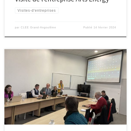
Visites-d'entreprises
par
CLEE Grand-Angoulême
Publié
14 février 2024
C’est au lycée de l’atlantique et sous le pilotage de Mmes Miara et
Marchegay que nous nous sommes réunis afin de parler plus
particulièrement du forum des métiers qui aura lieu le 15 février
2024 (+ de 600 élèves attendus…) mais aussi des principales
activités prévues dans le cadre du […]