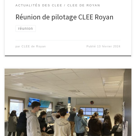
ACTUALITÉS DES CLEE
CLEE DE ROYAN
Réunion de pilotage CLEE Royan
réunion
par
CLEE de Royan
Publié
13 février 2024
Les 12 et 13 février 2024 , la société MESEA (maintenance ligne
ferroviaire) recevait des élèves de 3éme du collège Eugène
Delacroix pour une classe en entreprise; L’occasion pour ces
jeunes de découvrir de nouveaux métiers très axés sécurité et de
mettre en application un bon nombre de sujets appris […]