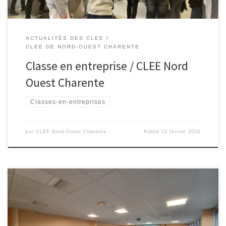
ACTUALITÉS DES CLEE
CLEE DE NORD-OUEST CHARENTE
Classe en entreprise / CLEE Nord
Ouest Charente
Classes-en-entreprises
par
CLEE Nord-Ouest-Charente
Publié
13 février 2024
Ce mercredi 7 février 2024, le lycée Ernest PEROCHON recevait la
réunion plénière du CLEE de Gâtine, à l’invitation de Mmes