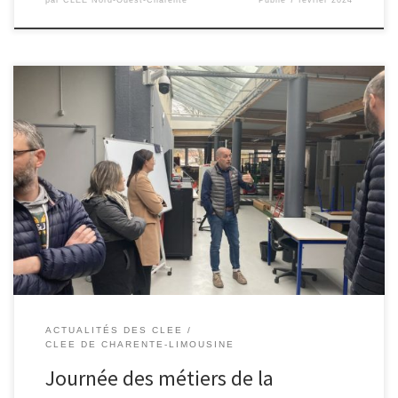
par
CLEE Nord-Ouest-Charente
Publié
7 février 2024
L’occasion pour l’équipe managériale de ce lycée d’ouvrir ses
portes aux industriels locaux afin de présenter leurs superbes
plateaux techniques et leur niveau d’équipement à la pointe de la
technologie permettant aux jeunes d’être formés aux besoins
d’aujourd’hui. Très bonne séance de partage permettant de
fortifier un réseau déjà très […]
ACTUALITÉS DES CLEE
CLEE DE CHARENTE-LIMOUSINE
Journée des métiers de la