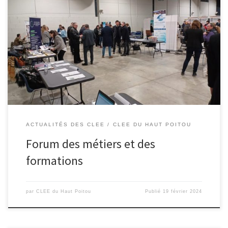
Forum des métiers et des formations, organisé par le CLEE du
Haut-Poitou, à l’espace Jean Dousset de Neuville-de-
Poitou.L’occasion pour 500 élèves des collèges du CLEE de
rencontrer les entreprises, les lycées pro, les organismes de
formation et associations du bassin.Une journée forte en
rencontres et échanges. Bravo au CLEE du […]
ACTUALITÉS DES CLEE
CLEE DU HAUT POITOU
Forum des métiers et des
formations
par
CLEE du Haut Poitou
Publié
19 février 2024