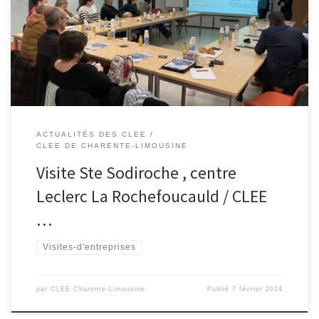
professeurs à la rencontre de Mme Gruau et son équipe afin de
découvrir les métiers (+ de 50) liés à la grande distribution.Des
partages très riches permettant de […]
ACTUALITÉS DES CLEE
CLEE DE CHARENTE-LIMOUSINE
Visite Ste Sodiroche , centre
Leclerc La Rochefoucauld / CLEE
…
Visites-d'entreprises
par
CLEE Charente-Limousine
Publié
7 février 2024