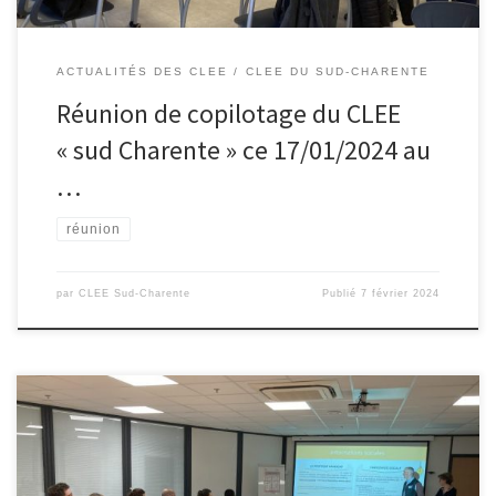
ACTUALITÉS DES CLEE
CLEE DU SUD-CHARENTE
Réunion de copilotage du CLEE
« sud Charente » ce 17/01/2024 au
…
réunion
par
CLEE Sud-Charente
Publié
7 février 2024
Comme à leur habitude , les copilotes (Mrs Soulard et Gamess)
ainsi que Mme Cloé Courtay (RBDE) ont invité une quinzaine de