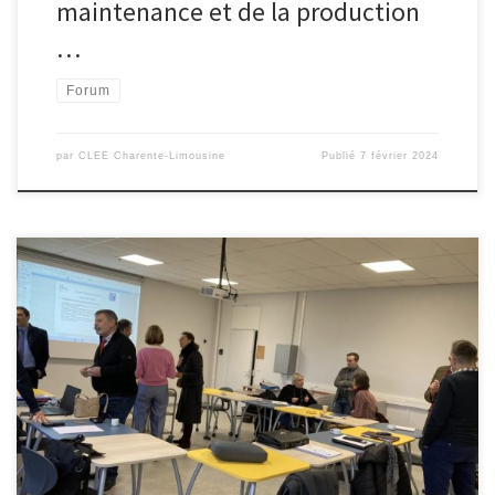
maintenance et de la production
…
Forum
par
CLEE Charente-Limousine
Publié
7 février 2024
Une réunion de relance pour ce CLEE ayant 2 nouveaux copilotes
et déjà un fort taux de participation que ce soit pour le monde de
l’éducation ou le monde de l’économie. 2 visites sont déjà en
cours de planification plutôt orientés pour les collégiens locaux.
Plein de bonnes idées pour […]