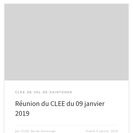
Compte-rendu le la réunion du CLEE du 9 janvier 2019 au Lycée
Audouin Dubreuil Liste participants Mme Groch (LP Blaise Pascal) ,
Mme Renard (clg Aulnay), M. Milanowski (clg Matha), Mme Miara ,
Mme Duval, Mme Giraud et Mme Griffault (lycée A Dubreuil), Mme
Romé (clg Tonnay Boutonne), Mme Malpelat […]
CLEE DE VAL DE SAINTONGE
Réunion du CLEE du 09 janvier
2019
par
CLEE Val-de-Saintonge
Publié
9 janvier 2019