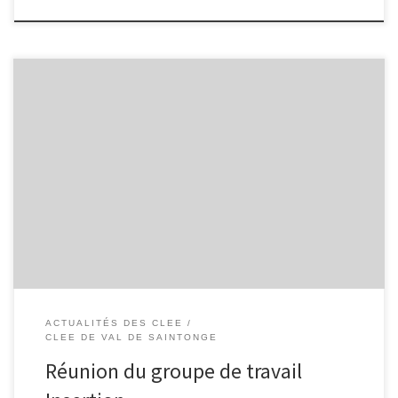
Piloté par Mme Lusseau Céline (DDFPT Lycée Louis Audouin
Dubreuil) et M. Fallou (Club Pro), le groupe de travail Insertion s’est
réuni le 10 janvier 2023 pour préparer un Diner Quizz sur la
thématique de l’insertion des jeunes.
ACTUALITÉS DES CLEE
CLEE DE VAL DE SAINTONGE
Réunion du groupe de travail