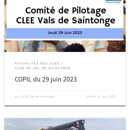
Le COPIL s’est réuni dans les locaux de la Communauté des
Communes Val de Saintonge afin de faire un point sur les actions
menées au cours de cette année scolaire mais aussi pour
envisager les perspectives au vu de la nouvelle réforme de la voie
professionnelle dans laquelle le CLEE […]
ACTUALITÉS DES CLEE
CLEE DE VAL DE SAINTONGE
COPIL du 29 juin 2023
par
CLEE Val-de-Saintonge
Publié
29 juin 2023