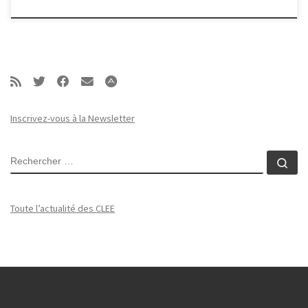
Inscrivez-vous à la Newsletter
RECHERCHER
Rec
Toute l’actualité des CLEE