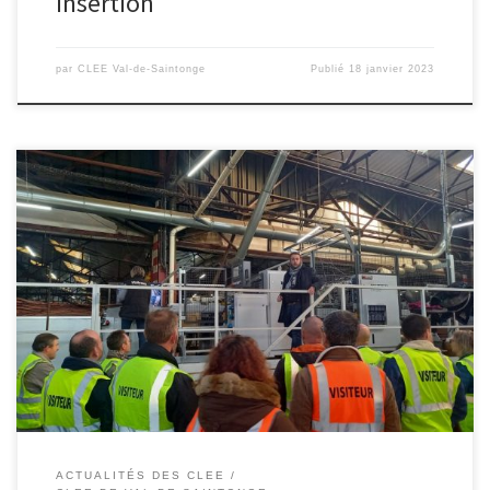
Insertion
par
CLEE Val-de-Saintonge
Publié
18 janvier 2023
Mardi 29 novembre , une dizaine d’enseignants du CLEE Vals de
Saintonge ont eu la chance de visiter l’entreprise Malvaux Origin à
Loulay. Malvaux est aujourd’hui le premier fabricant français de
panneau essences fines et de contreplaqués. Après une
présentation de l’entreprise par Monsieur Morin (Directeur des
opérations adjoint) et […]
ACTUALITÉS DES CLEE