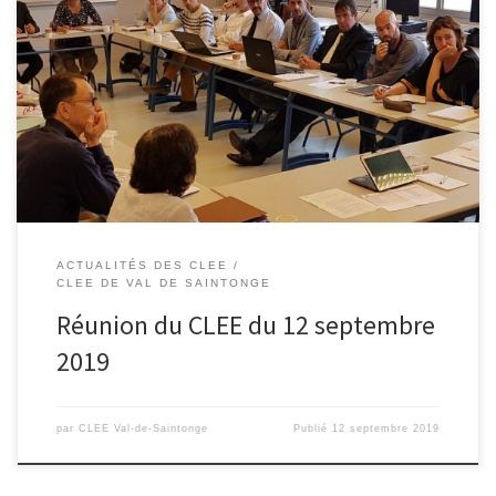
Compte-rendu de la réunion du 12 septembre 2019 au Collège G.
TEXIER de Saint-Jean d’angely. Ordre du jour : Mise en œuvre des
groupes de travail 2019-2020 La formation des enseignants Le
forum des métiers Le pôle stage 1. Mise en œuvre des axes de
travail 2019-2020 Après un tour […]
ACTUALITÉS DES CLEE
CLEE DE VAL DE SAINTONGE
Réunion du CLEE du 12 septembre
2019
par
CLEE Val-de-Saintonge
Publié
12 septembre 2019