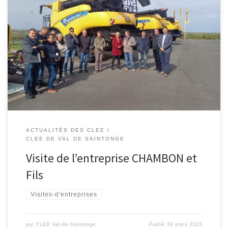
Le mercredi 29 mars des enseignants du réseau ECLORE ont été
accueillis par M. BRETTE, Directeur Technique du site. La société
Chambon et fils est spécialisée dans le secteur d’activité du
commerce et de maintenance de matériel agricole. Les
enseignants ont pu découvrir les différents métiers représentés
dans la société […]
ACTUALITÉS DES CLEE
CLEE DE VAL DE SAINTONGE
Visite de l’entreprise CHAMBON et
Fils
Visites-d'entreprises
par
CLEE Val-de-Saintonge
Publié
30 mars 2023