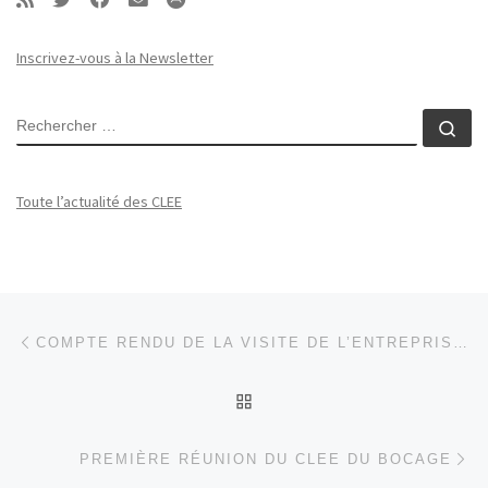
Inscrivez-vous à la Newsletter
RECHERCHER
Rec
Toute l’actualité des CLEE
Parcourir les articles
Article précédent
COMPTE RENDU DE LA VISITE DE L’ENTREPRISE VIM
RETOUR À LA LISTE DES
Ar
PREMIÈRE RÉUNION DU CLEE DU BOCAGE