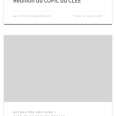
Réunion du COPIL du CLEE
par
CLEE Saintonge-Romane
Publié
11 janvier 2017
Compte-rendu de réunion pour la création d’un CLEE le 10
octobre 2016 au lycée Bellevue de Saintes Présents : M. Adonis,
directeur de la Mission Locale, Saintes M. Allioux, proviseur du
lycée Bellevue, Saintes Mme Artaud, responsable d’antenne CCI
Saintes-Rochefort, Saintes Mme Bailly, proviseure adjointe du
lycée Palissy, Saintes M. Bélisaire, […]
ACTUALITÉS DES CLEE