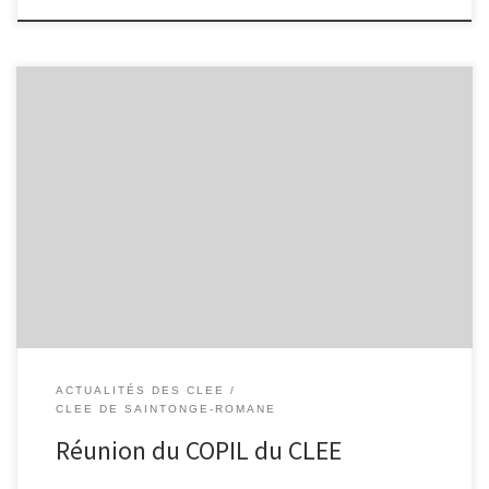
Compte-rendu de la réunion du jeudi 9 mars 2017 au lycée
Bernard Palissy Présents : M. Marcuzzi, proviseur du lycée Palissy,
SaintesM. Wessels, DCIO Saintes/St Jean d’AngélyM. Pluyaut,
principal du collège René Cailliè, SaintesM. Lefranc, Adjoint
DDFPT/Animateur du pôle de stages, SaintesMme Croizé, Coop
Atlantique, SaintesMme Fournier, secrétaire PSE (Gérante Agence
[…]
ACTUALITÉS DES CLEE
CLEE DE SAINTONGE-ROMANE
Réunion du COPIL du CLEE