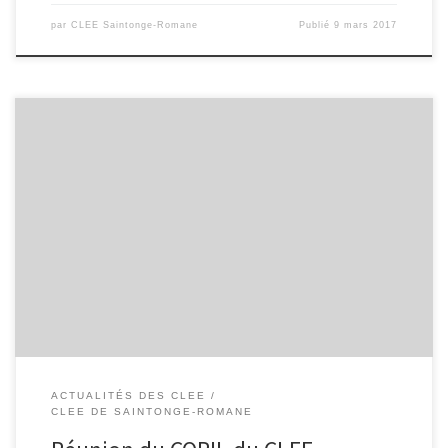
par
CLEE Saintonge-Romane
Publié
9 mars 2017
Compte-rendu de la réunion du mercredi 11 janvier 2017 au
collège René Caillié Présents : M. Marcuzzi, proviseur du lycée
Palissy, SaintesM. Wessels, DCIO Saintes/St Jean d’AngélyM.
Pluyaut, principal du collège René Cailliè, SaintesM. Lefranc,
Adjoint DDFPT/Animateur du pôle de stages, SaintesM. Bonnet,
président du club d’entreprises Pays Santon, SaintesM. Ramblière,
[…]
ACTUALITÉS DES CLEE
CLEE DE SAINTONGE-ROMANE