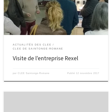
climatique comme chauffage, traitement de l’air et climatisation,
outillage, les conduits et les câble d’alimentation en énergie,
câble réseau local, câble et fil […]
ACTUALITÉS DES CLEE
CLEE DE SAINTONGE-ROMANE
Visite de l’entreprise Rexel
par
CLEE Saintonge-Romane
Publié
12 novembre 2017
Compte-rendu de la réunion du 21 septembre 2017 au Collège