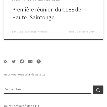
CLEE DE SAINTONGE-ROMANE
Première réunion du CLEE de
Haute -Saintonge
par
CLEE Saintonge-Romane
Publié
10 octobre 2016
Inscrivez-vous à la Newsletter
RECHERCHER
Rec
Toute l’actualité des CLEE