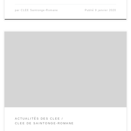
par
CLEE Saintonge-Romane
Publié
9 janvier 2020
Compte-rendu de la réunion du 30 octobre 2019 au Lycée Palissy
– Saintes Mme Stephanie ATINDEHOU, Principale du collège
Fontbruant, Saint PORCHAIRE. Mme Nathalie BAILLY, Proviseure-
adjointe du lycée Palissy, SAINTES. M. Rémy CATROU, Principal du
collège Agrippa d’Aubigné SAINTES. Mme Karine CROIZÉ,
Responsable Développement des Compétences Coop
Atlantique, […]
ACTUALITÉS DES CLEE
CLEE DE SAINTONGE-ROMANE