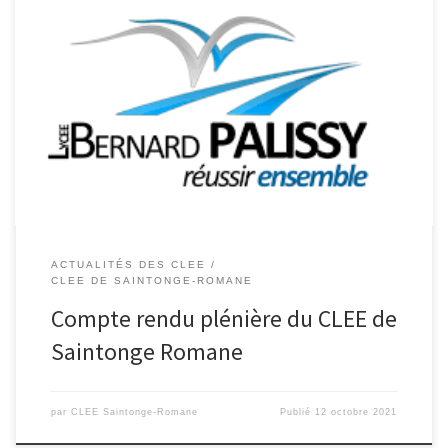
Ordre du jour : Ouverture de la réunion, Présentation des
membres présents et implication dans le CLÉE Composition du
COPIL Propositions d’actions – Projets 2021-2022 Site internet «
leporteclee.fr » Questions diverses 1 Ouverture de la réunion M.
Ciret commence par indiquer qu’il est heureux d’être à la tête du
[…]
ACTUALITÉS DES CLEE
CLEE DE SAINTONGE-ROMANE
Compte rendu plénière du CLEE de
Saintonge Romane
par
CLEE Saintonge-Romane
Publié
12 octobre 2021