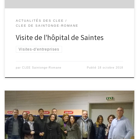
ACTUALITÉS DES CLEE
CLEE DE SAINTONGE-ROMANE
Visite de l’hôpital de Saintes
Visites-d'entreprises
par
CLEE Saintonge-Romane
Publié
18 octobre 2018
Une dizaine d’enseignants on visité l’entreprise Zolux à Saintes le
12 janvier 2018 ZOLUX est une entreprise spécialisée dans la
fabrication et la distributions de produits d’animalerie (animaux de
compagnie) implantée dans la ville de SAINTES, tous les