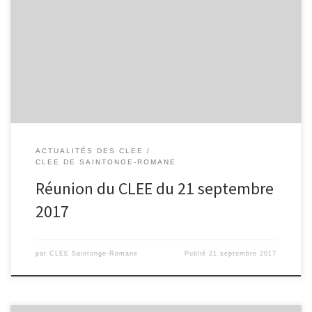
René Caillié – Saintes Rédaction : Dominique Lefranc, Rémy
Pluyaut. Présent-e-s : Mme Artaud, responsable d’antenne, CCI
Rochefort et Saintonge, Saintes M. Gueniot, principal, collège
Agrippa d’Aubigné, Saintes Mme Singer, proviseur, lycée Bernard
Palissy, Saintes M. Marzolf, principal, collège Beauregard, […]
ACTUALITÉS DES CLEE
CLEE DE SAINTONGE-ROMANE
Réunion du CLEE du 21 septembre
2017
par
CLEE Saintonge-Romane
Publié
21 septembre 2017