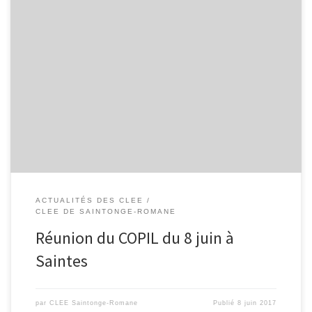
Compte-rendu de la réunion du 8 juin 2017 au Collège René
Caillié – Saintes Présents : Mme Bleynie, adjointe au maire à
l’éducation, Saintes M. Bonnet, président club d’entreprises Pays
Santon Expansion, Saintes Mme Croizé, Coop Atlantique, Saintes
M. Laurenceau, président du club d’entreprises Parc Saintes
Océan, Saintes M. Lefranc, assistant […]
ACTUALITÉS DES CLEE
CLEE DE SAINTONGE-ROMANE
Réunion du COPIL du 8 juin à
Saintes
par
CLEE Saintonge-Romane
Publié
8 juin 2017