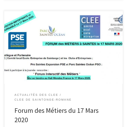
Forum Interactif des Métiers * Les Participants : -Nous
Professionnels , les Professeurs des collèges qui accompagnerons
les élèves de 3ème ; Les Lycées professionnels , centres
d’apprentissages , organismes de formations divers Pour quel
objectif: Faire découvrir à plus de 900 jeunes de 3 ème les
diﬀérents métiers de […]
ACTUALITÉS DES CLEE
CLEE DE SAINTONGE-ROMANE
Forum des Métiers du 17 Mars
2020