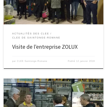
accessoires et produits de conforts: aquariophilie, chat, chien,
oiseaux, reptile, rongeur; accessoires: alimentation, […]
ACTUALITÉS DES CLEE
CLEE DE SAINTONGE-ROMANE
Visite de l’entreprise ZOLUX
par
CLEE Saintonge-Romane
Publié
12 janvier 2018
Une dizaine d’enseignants ont visité l’entreprise le 12 novembre
2017 La société est spécialisée dans la commercialisation des
équipements électriques à l’éclairage, en passant par le génie